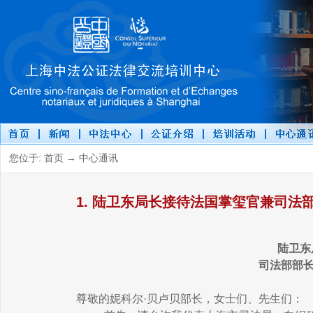
您位于: 首页 → 中心通讯
1. 陆卫东局长接待法国掌玺官兼司法
陆卫东
司法部部
尊敬的妮科尔·贝卢贝部长，女士们、先生们：