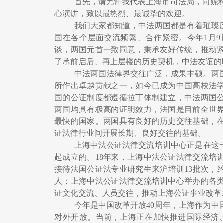
首先，请允许我代表上海市司法局，向妮
心演讲，致以最热烈、最诚挚的欢迎。
我们大家都知道，中法两国都是有着璀璨
国在各个层面交流频繁、合作紧密。今年
1
月
9
谈，两国元首一致同意，秉承友好传统，推动
了承前启后、再上层楼的历史契机，中法友谊的
中法两国法律界交往广泛，成果丰硕。两
所作出卓越贡献之一，如今已成为中国高校法
国的公证制度都遵循拉丁体制建立，中法两国
两国均具有极高的证明效力，法国是目前全世
最快的国家。两国具有良好的历史交往基础，
证法律行业间开展长期、良好交往的基础。
上海中法公证法律交流培训中心正是在这
起成立的。
18
年来，上海中法公证法律交流培
接待法国公证法专业研究生来沪培训
13
批次，
人；上海中法公证法律交流培训中心举办的各
证文化交流、人员交往，推动上海公证事业改革
今年是中国改革开放
40
周年，上海作为中
对外开放。当前，上海正在加快推进国际经济、