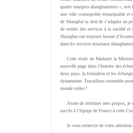
quatre marques shanghaiennes », soit le
une ville cosmopolite remarquable et
de Shanghai se doit de s
’
adapter au po
de rendre des services
à
la soci
é
t
é
et
Shanghai ont toujours besoin d
’é
couter
dans les services notariaux shanghaien
Cette visite de Madame la Ministr
nouvelle page dans l
’
histoire des
é
chan
deux pays, la formation et les
é
changes
dynamisme. Travaillons ensemble pour 
monde entier !
Avant de terminer mes propos, je 
succ
è
s
à
l
’é
quipe de France
à
cette Cou
Je vous remercie de votre attention.