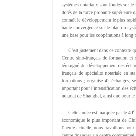
syst
è
mes notariaux sont fond
é
s sur le 
dot
é
s de la force probante sup
é
rieure 
connaît le d
é
veloppement le plus rapi
haute convergence sur le plan du syst
une base pour les coop
é
rations
à
long t
C
’
est justement dans ce contexte q
Centre sino-français de formation et 
t
é
moign
é
du d
é
veloppement des
é
cha
français de sp
é
cialit
é
notariale en st
formations ; organis
é
42
é
changes, s
important pour l
’
intensification des
é
ch
notariat de Shanghai, ainsi que pour le
e
Cette ann
é
e est marqu
é
e par le 40
é
conomique le plus important de Chin
l
’
heure actuelle, nous travaillons pour
centre financier, un centre commercial,