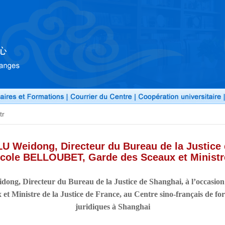
tr
LU Weidong, Directeur du Bureau de la Justice 
icole BELLOUBET, Garde des Sceaux et Ministre
dong, Directeur du Bureau de la Justice de Shanghai,
à
l
’
occasion
inistre de la Justice de France, au Centre sino-français de for
juridiques
à
Shanghai