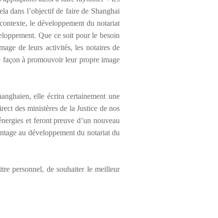
ela dans l
’
objectif de faire de Shanghai
contexte, le d
é
veloppement du notariat
eloppement. Que ce soit pour le besoin
image de leurs activit
é
s, les notaires de
e façon
à
promouvoir leur propre image
hanghaien, elle
é
crira certainement une
irect des minist
è
res de la Justice de nos
é
nergies et feront preuve d
’
un nouveau
ntage au d
é
veloppement du notariat du
itre personnel, de souhaiter le meilleur