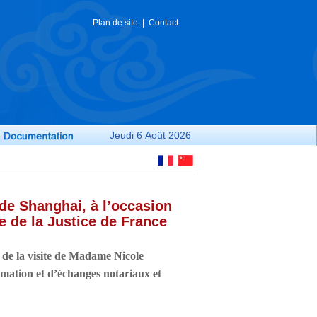
Plan de site
|
Contact
Jeudi
6 Août
2026
de Shanghai, à l’occasion
 de la Justice de France
 de la visite de Madame Nicole
mation et d
’é
changes notariaux et