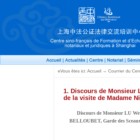
eVous êtes ici: Accueil → Courrier du Cen
1. Discours de Monsieur 
de la visite de Madame N
Discours de Monsieur LU Wei
BELLOUBET, Garde des Sceaux et M