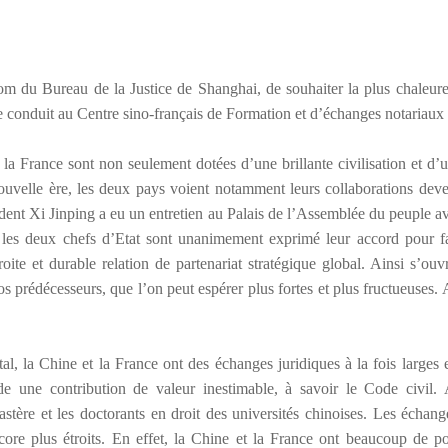
om du Bureau de la Justice de Shanghai, de souhaiter la plus chaleure
e conduit au Centre sino-français de Formation et d
’é
changes notariaux 
 la France sont non seulement dot
é
es d
’
une brillante civilisation et d
’
u
nouvelle
è
re, les deux pays voient notamment leurs collaborations dev
ident Xi Jinping a eu un entretien au Palais de l
’
Assembl
é
e du peuple av
, les deux chefs d
’
Etat sont unanimement exprim
é
leur accord pour fa
roite et durable relation de partenariat strat
é
gique global. Ainsi s
’
ouv
os pr
é
d
é
cesseurs, que l
’
on peut esp
é
rer plus fortes et plus fructueuses.
tal, la Chine et la France ont des
é
changes juridiques
à
la fois larges 
 une contribution de valeur inestimable,
à
savoir le Code civil. 
ast
è
re et les doctorants en droit des universit
é
s chinoises. Les
é
chang
ncore plus
é
troits. En effet, la Chine et la France ont beaucoup de