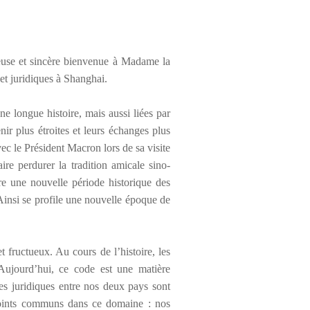
use et sinc
è
re bienvenue
à
Madame la
et juridiques
à
Shanghai.
ne longue histoire, mais aussi li
é
es par
enir plus
é
troites et leurs
é
changes plus
ec le Pr
é
sident Macron lors de sa visite
ire perdurer la tradition amicale sino-
re une nouvelle p
é
riode historique des
 Ainsi se profile une nouvelle
é
poque de
et fructueux. Au cours de l
’
histoire, les
Aujourd
’
hui, ce code est une mati
è
re
es juridiques entre nos deux pays sont
 points communs dans ce domaine : nos