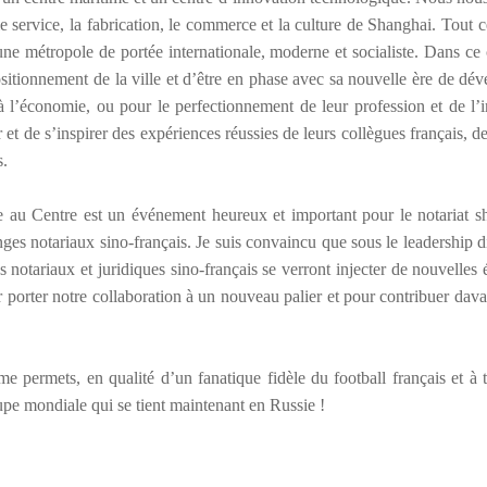
 service, la fabrication, le commerce et la culture de Shanghai. Tout c
 une m
é
tropole de port
é
e internationale, moderne et socialiste. Dans ce 
sitionnement de la ville et d
’ê
tre en phase avec sa nouvelle
è
re de d
é
v
à
l
’é
conomie, ou pour le perfectionnement de leur profession et de l
’
 et de s
’
inspirer des exp
é
riences r
é
ussies de leurs coll
è
gues français, d
s.
e au Centre est un
é
v
é
nement heureux et important pour le notariat s
ges notariaux sino-français. Je suis convaincu que sous le leadership d
 notariaux et juridiques sino-français se verront injecter de nouvelles
porter notre collaboration
à
un nouveau palier et pour contribuer dava
me permets, en qualit
é
d
’
un fanatique fid
è
le du football français et
à
t
pe mondiale qui se tient maintenant en Russie !