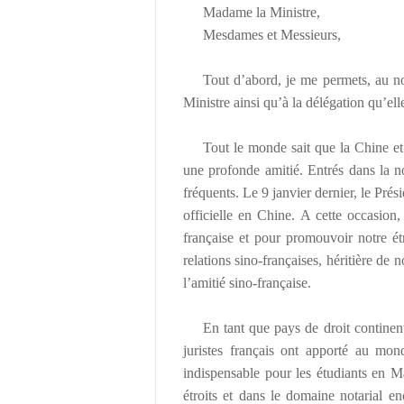
Madame la Ministre,
Mesdames et Messieurs,
Tout d
’
abord, je me permets, au n
Ministre ainsi qu
’à
la d
é
l
é
gation qu
’
ell
Tout le monde sait que la Chine et
une profonde amiti
é
. Entr
é
s dans la 
fr
é
quents. Le 9 janvier dernier, le Pr
é
s
officielle en Chine. A cette occasion
française et pour promouvoir notre
é
t
relations sino-françaises, h
é
riti
è
re de n
l
’
amiti
é
sino-française.
En tant que pays de droit continen
juristes français ont apport
é
au monde
indispensable pour les
é
tudiants en M
é
troits et dans le domaine notarial e