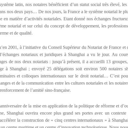
syst
è
me latin, nos notaires b
é
n
é
ficient d
’
un statut social tr
è
s
é
lev
é
, les
dans nos deux pays
…
De nos jours, la France a le syst
è
me notarial le pl
de en mati
è
re d
’
activit
é
s notariales. Etant donn
é
nos
é
changes fructueu
è
me notarial et sur celui du concept de d
é
veloppement, les professions 
erme et de qualit
é
.
u
’
en 2001,
à
l
’
initiative du Conseil Sup
é
rieur du Notariat de France et 
d
’é
changes notariaux et juridiques
à
Shanghai a vu le jour. Au cour
nges de nos deux notariats : jusqu
’à
pr
é
sent, il a accueilli 13 groupe
age
à
Shanghai ; envoy
é
25 d
é
l
é
gations soit environ 500 notaires 
é
minaires et colloques internationaux sur le droit notarial
…
C
’
est pou
anges et de la communication entre les cultures notariales et les notaires
 renforcement de l
’
amiti
é
sino-française.
anniversaire de la mise en application de la politique de r
é
forme et d
’
ou
e, Shanghai ouvrira encore plus grand ses portes avec un contexte 
 acc
é
l
é
rer la construction de « cinq centres internationaux »
à
Shangha
 un centre maritime et un centre d
’
innovation technologique. Nous nous