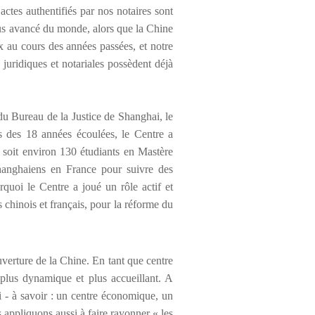
 actes authentifi
é
s par nos notaires sont
us avanc
é
du monde, alors que la Chine
x au cours des ann
é
es pass
é
es, et notre
juridiques et notariales poss
è
dent d
é
j
à
du Bureau de la Justice de Shanghai, le
s des 18 ann
é
es
é
coul
é
es, le Centre a
s, soit environ 130
é
tudiants en Mast
è
re
shanghaiens en France pour suivre des
rquoi le Centre a jou
é
un rôle actif et
 chinois et français, pour la r
é
forme du
verture de la Chine. En tant que centre
plus dynamique et plus accueillant. A
i -
à
savoir : un centre
é
conomique, un
 appliquons aussi
à
faire rayonner « les