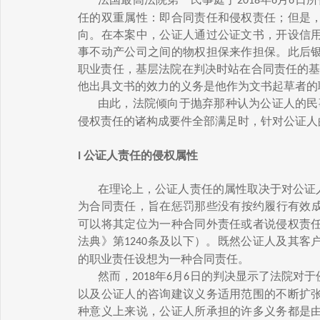
2018
6
6
任的双重属性：即合同责任和侵权责任；但是
向。在本案中，公证人通过公证文书，开设信
事不动产公司之间的物权担保来作担保。此后
职业责任，基层法院在判决时站在合同责任的基
他出具文书的效力的义务是他作为文书起草者的
由此，法院倾向于抛弃那种认为公证人的民
侵权责任的诸构成要件全部满足时，针对公证人
公证人责任的侵权属性
I
在理论上，公证人责任的属性取决于对公证
为合同责任，旨在惩罚那些没有按约履行有效
可以将其定位为一种合同外责任或者说侵权责
法典》第
条及以下）。既然公证人及其客
1240
的职业责任设想为一种合同责任。
然而，
年
月
日的判决显示了法院对于
2018
6
6
以及公证人的咨询建议义务适用范围的不断扩
种意义上来说，公证人所承担的许多义务都是