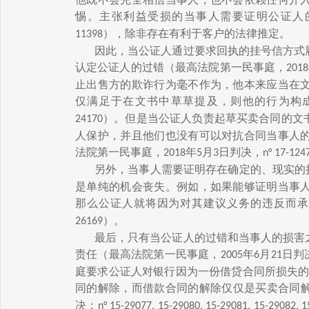
惕。主张利益受损的当事人需要证明公证人
），除非存在有利于客户的法律推定。
11398
因此，当公证人通过要求回执的挂号信方式
认定公证人的过错（最高法院第一民事庭，
2018
止出售方的欺诈行为毫不作为，他本来应当在
仅满足于在文书中草草提及，则他的行为构
）。但是当公证人负责起草买卖合同的文
24170
人保护，并且他们也没有可以对抗合同当事人
法院第一民事庭，
年
月
日判决，
2018
5
3
n° 17-124
另外，当事人需要证明存在确定的、现实的
是单纯的机会丧失。例如，如果能够证明当事
那么公证人就将因为对其建议义务的违反而承
）。
26169
最后，只有当公证人的过错和当事人的损害
责任（最高法院第一民事庭，
年
月
日判
2005
6
21
庭要求公证人对银行因为一份借贷合同所损失的
同的解除，而借款合同的解除仅仅是买卖合同解
决：
n° 15-29077, 15-29080, 15-29081, 15-29082, 