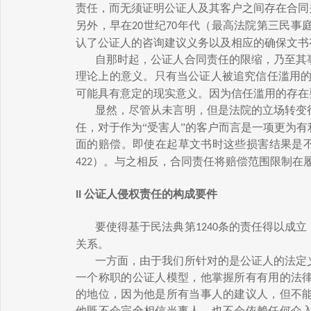
责任，而无须证明公证人及其客户之间存在合同
另外，早在
世纪
年代（最高法院第三民事
20
70
认了公证人的咨询建议义务以及相应的确保文书
自那时起，公证人合同责任的限缩，乃至其
理论上的意义。只有当公证人被追究信任滥用
可能具有意定的现实意义。因为信任滥用的存在
显然，尽管从未言明，但是法院的立场转变
任，对于作为“受害人”的客户而言是一项更为
面的赔偿。即使在起草文书时这些损害结果是
）。与之相反，合同责任将赔偿范围限制在
422
公证人侵权责任的构成要件
II
要使得基于民法典第
条的责任得以成立
1240
关系。
一方面，由于我们所针对的是公证人的法定
一个称职的公证人模型，他掌握所有有用的法
的地位，因为他是所有当事人的建议人，但不
他既不会完全相信当事人，也不会依赖任何介