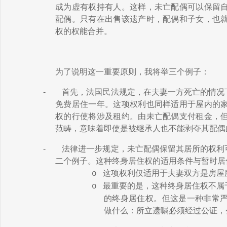
成为虚有权持有人。这样，未亡配偶可以保留
配偶。只有在出售
该遗产
时，配偶和子女，
也
权
的
权能
合并
。
为了说明这一重要原则，我将举三个例子：
-
首先，法国民法规定，在
夫妻一方
死亡的情况
免费居住一年。这项权利也同样适用于
屋内
的
权的行使将涉及租约。由未亡配偶支付租金，
范畴，意味着即使是被继承人也不能剥夺其配偶
-
法律进一步规定，未亡配偶保留其
居所
的权利
二个例子。这种终身居住权的
适用条件
与暂时居
这项权利仅适用于
夫妻
双方是房屋
o
最重要的是，这种终身居住权不
属
o
的
终身
居住权
。但这是一种非常
做什么：所立遗嘱必须
经过公证
，