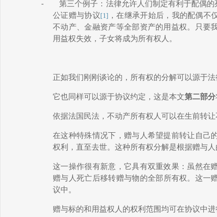
-
第三个例子：法律允许人们制定有利于配偶的
公证
赠与协议
，在继承开始后，
我的配偶
不
[1]
不动产、金融资产
等
全部
资产的用益权
。只要
用益权失效，子女将成为所有权人。
正如我们刚刚谈论的，所有权的分解可以源于法
它也同样可以源于协议约定，这是本文
第二部分
依据法国民法，不动产所有
权人
可以在生前转让
在这种特殊情况下，
赠与人
希望提前转让自己
权利，直至去世。这种
所有权
分解是根据
赠与人
这一操作很有新意，它具有双重效果：
虽然
在
赠与人
死亡
后移转
赠与物
的全部所有权。这一
议中
。
赠与
标的
和用益权人的
权利
范围
均可
在协议中进