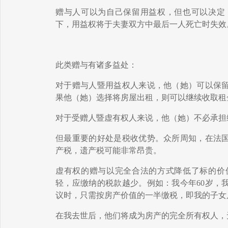
赠与
人可以为自己保留用益权，但也可以决定
下，用益权将于夫妻双方中最后一人死亡时失效
此类
赠与
有诸多益处：
对于
赠与人暨用益权人
来说，他（她）可以保
果他（她）选择将房屋出租，则可以继续收取租
对于
受赠人暨虚有权人
来说，他（她）不必承担
但最重要的好处是税收优势。众所周知，在法
产税，
遗产税
可能非常昂贵。
虚有权
的赠与以完全合法的方式降低了
标的
价
轻，应缴纳的税款越少。例如：我今年
60
岁，
议时，只需按房产价值的一半
缴税
，
即
我的子女
在我
去世
后，他们将成为房产的完全所有权人，