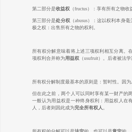
第二部分是
收益权
（
fructus
）
：享有所有之物收
第三
部分是
处分权
（
abusus
）
：这
以权利
本身毫
极之权：出售
所有之物的权利
。
所有权分解意味着将上述三
项
权利相互分离。
项权利合并称为
用益权
（
usufruit
）。后者被法学
所有权
分解制度最基本的原则是：暂时性。
因为
但
在此之前
，两个人可以
同时享有某
一
财产
的
一般认为用益权是一种终身权利：用益权人在
人，后者则因此成为
完全所有权人
。
所有权的分解可以是
法定
的，也可以是
意定
的。