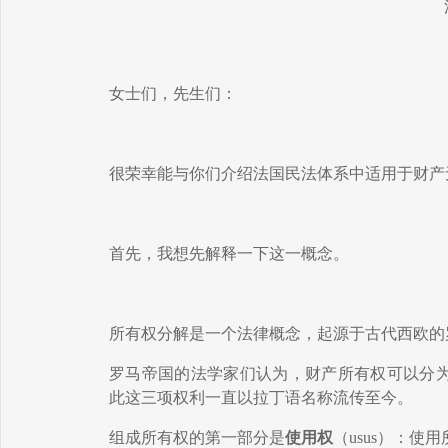
女士们，先生们：
很荣幸能
与
你们介绍法国民法体系中适用于财产
首先，我想先解释一下这
一
概念。
所有权分解是一
个
法律
概念
，起源于古代西欧的
罗马
帝国
的法学家们认为，财产所
有
权可以分
此这三
项
权利一直以拉丁语名称流传至今。
组成所有权的第一部分是
使用权
（
usus
）：使用