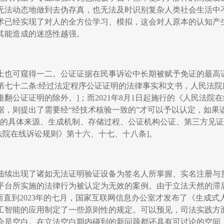
无法动态地做到去伪存真，也无法及时识别复杂人类社会生活中
术已经实现了对人的全方位学习、模拟，这会对人原本的认知产
其能造成的迷惑性越强。
上也可窥得一二。公证证据在民事诉讼中长期被赋予免证的最高
第七十二条
:
经过法定程序公证证明的法律事实和文书，人民法院
推翻公证证明的除外。
]
；而
2021
年
8
月
1
日起施行的《人民法院在
据，则提出了需要经
“
经技术核验一致的
”
才可以予以认定，如果
的具体来源、生成机制、存储过程、公证机构公证、第三方见证
法院在线诉讼规则》第十六、十七、十八条
]
。
陆续出现了诸如无法证明验证设备为签名人所掌握、实名注册与
平台所实施的法律行为被认定为无效的案例。由于立法天然的滞
而直到
2023
年的七月，国家互联网信息办公室才发布了《生成式
工智能的应用制定了一些原则性的规定。可以预见，司法实践方
会是空白。在立法空白期内碰到的新问题都还具有可讨论的空间