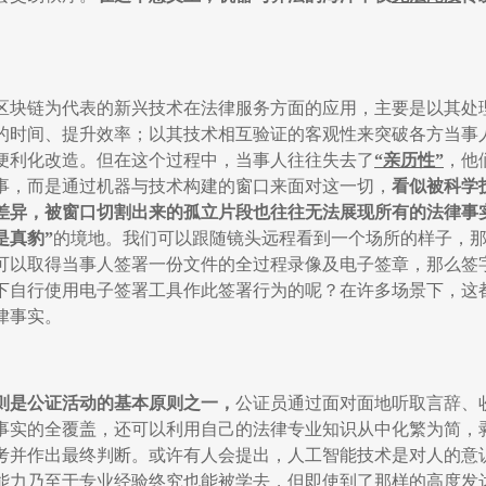
。
区块链为代表的新兴技术在法律服务方面的应用，主要是以其处
的时间、提升效率；以其技术相互验证的客观性来突破各方当事
便利化改造。但在这个过程中，当事人往往失去了
“
亲历性
”
，他
事，而是通过机器与技术构建的窗口来面对这一切，
看似被科学
差异，被窗口切割出来的孤立片段也往往无法展现所有的法律事
是真豹
”
的境地。我们可以跟随镜头远程看到一个场所的样子，
可以取得当事人签署一份文件的全过程录像及电子签章，那么签
下自行使用电子签署工具作此签署行为的呢？在许多场景下，这
律事实。
则是公证活动的基本原则之一，
公证员通过面对面地听取言辞、
事实的全覆盖，还可以利用自己的法律专业知识从中化繁为简，
考并作出最终判断。或许有人会提出，人工智能技术是对人的意
能力乃至于专业经验终究也能被学去，但即使到了那样的高度发