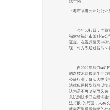
沈一韬
上海市临港公证处公证
今年
5
月
8
日，内蒙
福建省福州市某科技公
证金。在视频聊天中确
现，对方系通过智能
AI
自
2022
年底
ChatGP
的新技术对传统生产力
公证行业，确实大幅度
法律应用模型就可以彻
认为是不可复制而又独
息识别技术已在经济生
法打败
”
的局面，人类长
就会严重侵袭传统的社