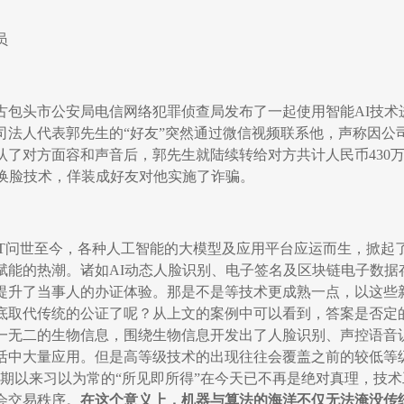
员
古包头市公安局电信网络犯罪侦查局发布了一起使用智能
AI
技术
司法人代表郭先生的
“
好友
”
突然通过微信视频联系他，声称因公
认了对方面容和声音后，郭先生就陆续转给对方共计人民币
430
换脸技术，佯装成好友对他实施了诈骗。
T
问世至今，各种人工智能的大模型及应用平台应运而生，掀起
赋能的热潮。诸如
AI
动态人脸识别、电子签名及区块链电子数据
提升了当事人的办证体验。那是不是等技术更成熟一点，以这些
底取代传统的公证了呢？从上文的案例中可以看到，答案是否定
一无二的生物信息，围绕生物信息开发出了人脸识别、声控语音
活中大量应用。但是高等级技术的出现往往会覆盖之前的较低等
期以来习以为常的
“
所见即所得
”
在今天已不再是绝对真理，技术
会交易秩序。
在这个意义上，机器与算法的海洋不仅
无法淹没
传