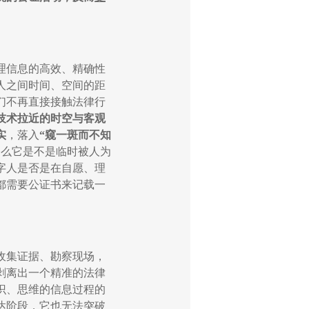
理信息的高效、精确性
人之间时间、空间的距
们不再直接接触法律行
技术拉近的时空与客观
实
，落入
“
窥一斑而不知
那么它是不是临时被人为
字人是否是在自愿、理
都需要公证书来记载一
收集证据、勘察现场，
剥离出一个精准的法律
识、思维的信息过程的
达阶段，它也无法突破