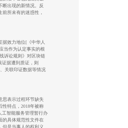
不断出现的新情况。反
生前所未有的迷惑性，
证据效力地位
[
《中华人
应当作为认定事实的根
线诉讼规则》对区块链
该证据遭到质证，则
、关联印证数据等情况
意思表示过程环节缺失
后性特点，
2018
年被称
人工智能服务管理暂行办
面的具体规范性文件在
，但是当事人的权利义