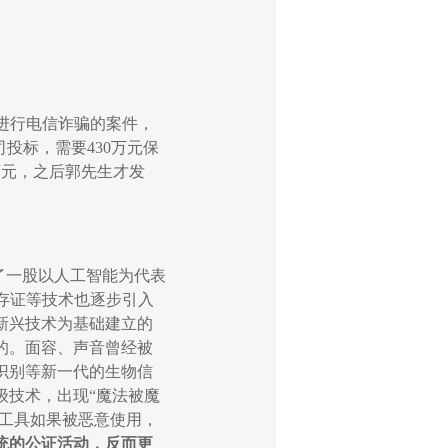
进行电信诈骗的案件，
司投标，需要
430
万元保
万元，之后郭先生才发
了一股以人工智能为代表
存证等技术也逐步引入
新兴技术为基础建立的
的。面容、声音曾经被
识别等新一代的生物信
级技术，出现
“
魔法被魔
工具如果被恶意使用，
统的公证活动，反而
更