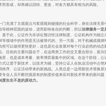
术而形成，却再难以回转、更改，对各方都具有相当的风险。
一门充满了主观观点与客观规则碰撞的社会科学，身在法律关系
动等精神层面的波动，进而影响各自的判断，所以
法律服务一定
。基于此，公证作为非诉讼预访性法律制度、公证机构作为独立
解等领域中的作用是无法被替代的。另一方面，对于机械或规律
当然可以做得更快更好，这也是社会发展对每个行业必然的动态
位。目前的主要问题在于，在这两类工作的交叉重合部分，新兴
场景，也是成本考量、效率博弈最集中的区域。在这个阶段，公
方式让渡于新技术，以技术为辅，坚持公证人在执业活动中占绝
易秩序、公证活动带来的新挑战。人类总是一边用新技术替换原
要专业人员不断挖掘原有的制度价值来应对新技术带来的新问题
制度生生不息的原动力。