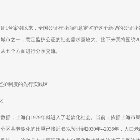
公证
1
号案例以来，全国公证行业面向意定监护这个新型的公证业
的城市之一，意定监护公证的社会需求量较大。接下来我将围绕
2
，从五个方面进行分享交流。
监护制度的先行实践区
化
计数据，上海自
1979
年就进入了老龄化社会。当前，依据上海市
部分区县老龄化的比重已接近
45%,
预计到
2030
年
--2035
年，人口老