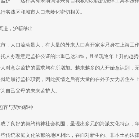
定监护——这种具有未雨绸缪兼有自我救助功能的法律工具和法
先行实践区和城市人口老龄化密切相关。
流进，沪籍移出
城市，人口流动量大，有大量的外来人口离开家乡只身在上海工
委托人办理意定监护公证的比重已达
34%
，且呈现逐年上升的趋势
老人对意定监护的需求均有所增加。越来越多的人开始意识到，
法就近履行监护职责，因此疫情之后有大量的在外子女为居住在
作为自己父母的未来监护人。
包容与契约精神
形成了良好的契约精神社会氛围，呈现出多元的海派文化特点，
一些传统家庭文化浓郁的地区相比，在面对新生的、非本土的法