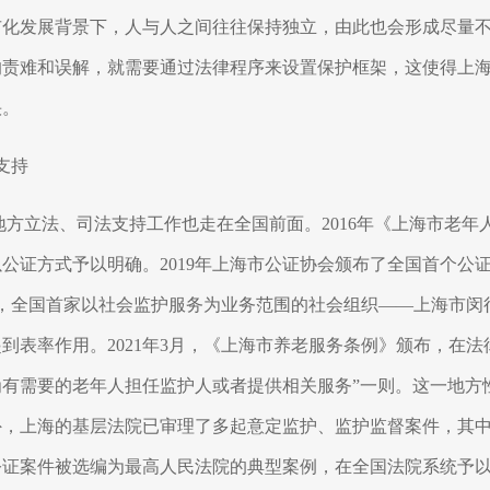
市化发展背景下，人与人之间往往保持独立，由此也会形成尽量
的责难和误解，就需要通过法律程序来设置保护框架，这使得上
快。
支持
地方立法、司法支持工作也走在全国前面。
2016
年《上海市老年
以公证方式予以明确。
2019
年上海市公证协会颁布了全国首个公
，全国首家以社会监护服务为业务范围的社会组织——上海市闵
起到表率作用。
2021
年
3
月，《上海市养老服务条例》颁布，在法
有需要的老年人担任监护人或者提供相关服务”一则。这一地方
外，上海的基层法院已审理了多起意定监护、监护监督案件，其
公证案件被选编为最高人民法院的典型案例，在全国法院系统予