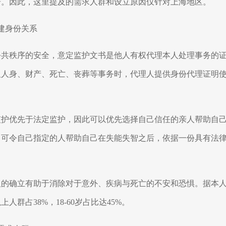
研。因此，这里提及的需求人群和设立原因仅针对上海地区。
建身份关系
公共秩序的安全，意定监护文书是他人有权代理本人处理事务的
及人身、财产、死亡、丧葬等事务时，代理人提供身份代理证明
监护优先于法定监护，因此可以优先选择自己信任的亲人帮助自
，可令自己指定的人帮助自己在失能失智之后，依据一份具有法
人的确立有助于消除对于意外、疾病与死亡的不安和恐惧。据本
以上人群占
38%
，
18-60
岁占比达
45%
。