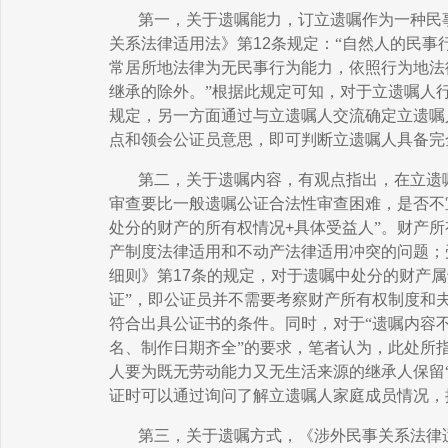
第一，关于遗嘱能力，订立遗嘱作为一种民
关系法律适用法》第
12
条规定：“自然人的民事
常居所地法律为无民事行为能力，依照行为地法
继承的除外。”根据此规定可知，对于立遗嘱人
规定，另一方面通过与立遗嘱人交流确定立遗嘱
点和领会公证员意思，即可判断立遗嘱人具备完
第二，关于遗嘱内容，有观点指出，在立遗
审查要比一般遗嘱公证合法性审查困难，是否不
处分的财产的所有权情况
+
具体受益人”。财产
产制度法律适用和不动产法律适用冲突的问题；
细则》第
17
条的规定，对于遗嘱中处分的财产属
证”，即公证员并不需要考察财产所有权制度和
符合出具公证书的条件。同时，对于“遗嘱内容
名、制作日期齐全”的要求，笔者认为，此处所
人要为既无劳动能力又无生活来源的继承人保留
证时可以通过询问了解立遗嘱人家庭成员情况，
第三，关于遗嘱方式，《涉外民事关系法律