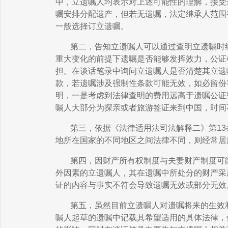
中，立遗嘱人均表示对上述可能性的理解，接受
嘱安排分配遗产，但若无遗嘱，法定继承人范围
一般选择订立遗嘱。
第二，告知立遗嘱人可以通过查明立遗嘱时
重大变化的前提下遗嘱是否能够发挥效力，公证
担。在谈话笔录中询问立遗嘱人是否清楚其立遗
款，若遗嘱涉及强制性条款可能无效，如必留份
明，一是考虑到法律查明的费用远高于遗嘱公证
嘱人大部分为探亲或者旅游签证来到中国，时间
第三，依据《法律适用法司法解释二》第
13
地所在国家的不同地区之间法律不同，则经常居
第四，因财产所有权制度与夫妻财产制度可
外因素的立遗嘱人，其在遗嘱中所处分的财产采
证的内容与事实不符会导致遗嘱无效或部分无效
第五，虽然目前立遗嘱人对遗嘱将来的生效
嘱人起草的遗嘱中记载其希望适用的具体法律，