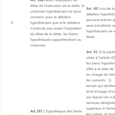
Art. 186
Avant l’expiration du
délai de l’exécution de la dette, le
Art. 40
Lors de la
créancier hypothécaire ne peut
débiteur hypothéc
convenir avec le débiteur
peuvent prévoir q
8
hypothécaire que si le débiteur
sera transférée au
n’exécute pas avant l’expiration
hypothécaire ne s
du délai de la dette, les biens
dette.
hypothéqués appartiendront au
créancier.
Art. 41
Si la par
visés à l’article 4
les biens hypothé
effet à la date d
en charge de l’e
les suivants : 1)
terrain qui vérifie
droit d’usage d’un
sur lequel rien n
services désigné
supérieur à l’éche
Art.187
L’hypothèque des biens
les usines, et tou