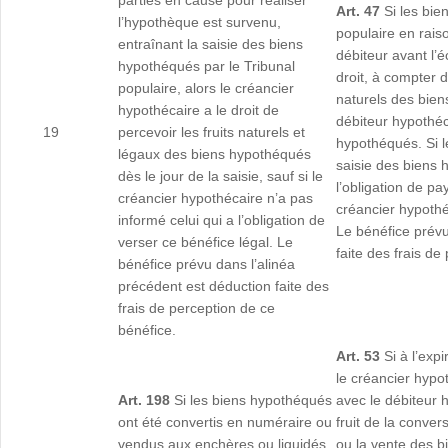
parties en cause pour réaliser
Art. 47
Si les bie
l’hypothèque est survenu,
populaire en raiso
entraînant la saisie des biens
débiteur avant l’
hypothéqués par le Tribunal
droit, à compter d
populaire, alors le créancier
naturels des bien
hypothécaire a le droit de
débiteur hypothéc
19
percevoir les fruits naturels et
hypothéqués. Si l
légaux des biens hypothéqués
saisie des biens 
dès le jour de la saisie, sauf si le
l’obligation de pay
créancier hypothécaire n’a pas
créancier hypothé
informé celui qui a l’obligation de
Le bénéfice prévu
verser ce bénéfice légal. Le
faite des frais de
bénéfice prévu dans l’alinéa
précédent est déduction faite des
frais de perception de ce
bénéfice.
Art. 53
Si à l’exp
le créancier hypo
Art. 198
Si les biens hypothéqués
avec le débiteur 
ont été convertis en numéraire ou
fruit de la conve
vendus aux enchères ou liquidés,
ou la vente des b