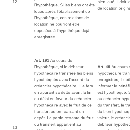
12
bien loué, il doit l
l’hypothèque. Si les biens ont été
de location origin
loués après l’établissement de
l’hypothèque, ces relations de
location ne pourront être
opposées à l’hypothèque déjà
enregistrée.
Art. 191
Au cours de
l’hypothèque, si le débiteur
Art. 49
Au cours d
hypothécaire transfère les biens
hypothécaire tran
hypothéqués avec l’accord du
enregistrés, il do
créancier hypothécaire, il le fera
informer le bénéfi
en apurant sa dette avant la fin
est hypothéqué. S
du délai en faveur du créancier
au créancier hypo
hypothécaire avec le fruit de ce
du transfert, le tr
transfert ou en réalisant un
du bien hypothéqu
dépôt. La partie restante du fruit
valeur, le créanc
du transfert appartient au
débiteur hypothéc
13