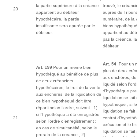
la partie supérieure à la créance
trouvé, le créanc
20
appartient au débiteur
auprès du Tribunal
hypothécaire, la partie
numéraire, de la 
insuffisante sera apurée par le
biens hypothéqués
débiteur.
appartient au débi
pas la créance, l
débiteur.
Art. 54
Pour un 
Art. 199
Pour un même bien
plus de deux créan
hypothéqué au bénéfice de plus
aux enchères, de 
de deux créanciers
liquidé selon l’o
hypothécaires, le fruit de la vente
d’hypothèque pren
aux enchères, de la liquidation de
liquidation se fai
ce bien hypothéqué doit être
hypothéqué ; si l
réparti selon l’ordre, suivant : 1)
liquidation se f
si l’hypothèque a été enregistrée,
21
contrat d’hypothè
selon l’ordre d’enregistrement ;
exécution et le b
en cas de simultanéité, selon le
liquidation se fait
prorata de la créance ; 2)