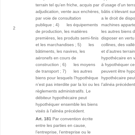
terrain tel qu’en friche, acquis par
d’usage d’un terra
adjudication, vente aux enchères,
bâtis s’élevant su
par voie de consultation
a le droit de dis
publique ; 4) les équipements
machines apparten
2
de production, les matières
les autres biens d
premières, les produits semi-finis
disposer en vertu
et les marchandises ; 5) les
collines, des vall
bâtiments, les navires, les
et d’autres terra
aéronefs en cours de
hypothécaire en v
construction ; 6) les moyens
à hypothéquer ce
de transport ; 7) les autres
peuvent être hypo
biens pour lesquels l’hypothèque
hypothécaire peu
n’est pas interdite par la loi ou les
l’alinéa précédent
règlements administratifs. Le
débiteur hypothécaire peut
hypothéquer ensemble les biens
visés à l’alinéa précédent.
Art. 181
Par convention écrite
entre les parties en cause,
l’entreprise, l’entreprise ou le