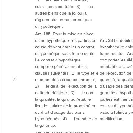
5) les biens sous scellés,
saisis, sous contrôle ; 6) les
autres biens que la loi ou la
réglementation ne permet pas
d’hypothéquer.
Art. 185
Pour la mise en place
d’une hypothèque, les parties en
Art. 38
Le débiteu
cause doivent établir un contrat
hypothécaire doiv
d’hypothèque sous forme écrite.
forme écrite.
Art
Le contrat d’hypothèque
comporter les él
comporte généralement les
montant de la cr
clauses suivantes : 1) le type et le
de l’exécution de
7
montant de la créance garantie ;
quantité, la qualité
2) le délai de l’exécution de la
d’usage des bie
dette du débiteur ; 3) le nom,
garantie d’hypot
la quantité, la qualité, l’état, le
parties estiment n
lieu, le titulaire de la propriété ou
contrat d’hypoth
du droit d’usage des biens
visés à l’alinéa p
hypothéqués ; 4) l’étendue de
modification.
la garantie.