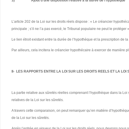
3)
Ajout d’une disposition relative à la durée de l’hypothèque
L’article 202 de la Loi sur les droits réels dispose : « Le créancier hypothé
principale ; s’il ne l’a pas exercé, le Tribunal populaire ne peut le protéger »
Le lien étroit existant entre la durée de l’hypothèque et la prescription de l
Par ailleurs, cela incitera le créancier hypothécaire à exercer de manière p
II- LES RAPPORTS ENTRE LA LOI SUR LES DROITS REELS ET LA LOI
La partie relative aux sûretés réelles comprenant l’hypothèque dans la Loi sur
relatives de la Loi sur les sûretés.
A travers cette comparaison, on peut remarquer qu’en matière d’hypothèque, l
de la Loi sur les sûretés.
Après l’entrée en vigueur de la Loi sur les droits réels, nous devrons nous ré