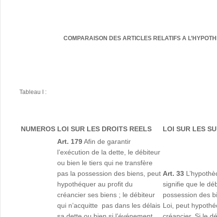
COMPARAISON DES ARTICLES RELATIFS A L’HYPOTHE
Tableau I :
NUMEROS
LOI SUR LES DROITS REELS
LOI SUR LES S
Art. 179
Afin de garantir
l’exécution de la dette, le débiteur
ou bien le tiers qui ne transfère
pas la possession des biens, peut
Art. 33
L’hypothè
hypothéquer au profit du
signifie que le dé
créancier ses biens ; le débiteur
possession des bi
qui n’acquitte pas dans les délais
Loi, peut hypothé
sa dette ou bien si l’événement
créancier. Si le d