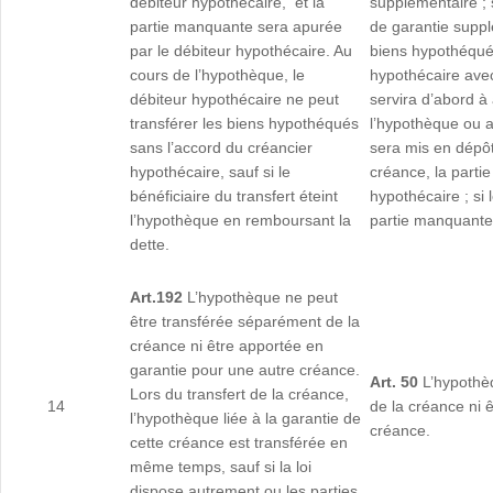
débiteur hypothécaire, et la
supplémentaire ; 
partie manquante sera apurée
de garantie suppl
par le débiteur hypothécaire. Au
biens hypothéqués
cours de l’hypothèque, le
hypothécaire avec
débiteur hypothécaire ne peut
servira d’abord à
transférer les biens hypothéqués
l’hypothèque ou a
sans l’accord du créancier
sera mis en dépôt 
hypothécaire, sauf si le
créance, la parti
bénéficiaire du transfert éteint
hypothécaire ; si 
l’hypothèque en remboursant la
partie manquante 
dette.
Art.192
L’hypothèque ne peut
être transférée séparément de la
créance ni être apportée en
garantie pour une autre créance.
Art. 50
L’hypothè
Lors du transfert de la créance,
14
de la créance ni 
l’hypothèque liée à la garantie de
créance.
cette créance est transférée en
même temps, sauf si la loi
dispose autrement ou les parties